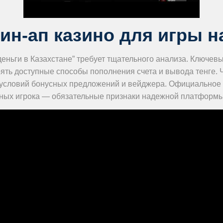
н-ап казино для игры на
деньги в Казахстане” требует тщательного анализа. Ключе
рять доступные способы пополнения счета и вывода тенге.
 условий бонусных предложений и вейджера. Официальное 
анных игрока — обязательные признаки надежной платформы