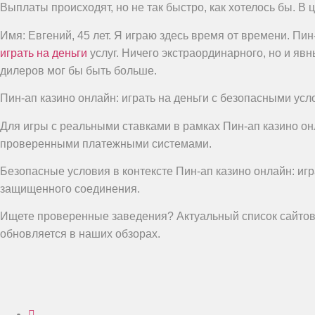
Выплаты происходят, но не так быстро, как хотелось бы. В
Имя: Евгений, 45 лет. Я играю здесь время от времени. Пи
играть на деньги
услуг. Ничего экстраординарного, но и яв
дилеров мог бы быть больше.
Пин-ап казино онлайн: играть на деньги с безопасными ус
Для игры с реальными ставками в рамках Пин-ап казино о
проверенными платежными системами.
Безопасные условия в контексте Пин-ап казино онлайн: иг
защищенного соединения.
Ищете проверенные заведения? Актуальный список сайтов, 
обновляется в наших обзорах.