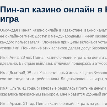
Пин-ап казино онлайн в 
игра
Обсуждая Пин-ап казино онлайн в Казахстане, важно начать
её онлайн-сегмент. Доступ к международным Пин-ап казино
каждого пользователя. Ключевые принципы включают уста
условиями. Понимание этих аспектов делает досуг безопас
Имя: Анна, 28 лет. Пин-ап казино онлайн: играть на деньги
идеально. Быстрые выплаты, отличная поддержка и атмосф
Имя: Дмитрий, 35 лет. Как постоянный игрок, я ценю безоп
соответствует этим требованиям. Лицензированные игры, 
Имя: Ольга, 42 года. Я впервые решилась играть на деньги
оказалось прекрасным выбором. Мне нравится удобный инте
Имя: Арман, 31 год. Пин-ап казино онлайн: играть на день