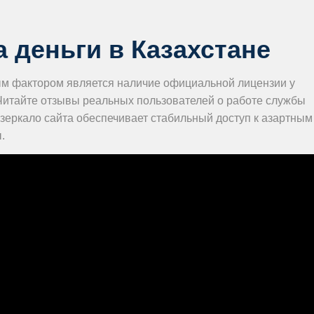
 деньги в Казахстане
вым фактором является наличие официальной лицензии у
 Читайте отзывы реальных пользователей о работе службы
зеркало сайта обеспечивает стабильный доступ к азартным
.