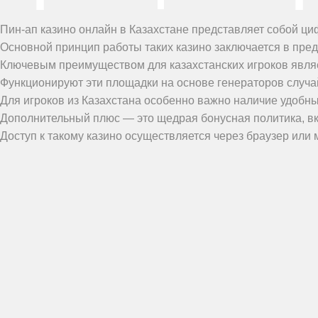
Пин-ап казино онлайн в Казахстане представляет собой ц
Основной принцип работы таких казино заключается в пре
Ключевым преимуществом для казахстанских игроков явля
Функционируют эти площадки на основе генераторов случайн
Для игроков из Казахстана особенно важно наличие удобн
Дополнительный плюс — это щедрая бонусная политика, в
Доступ к такому казино осуществляется через браузер или