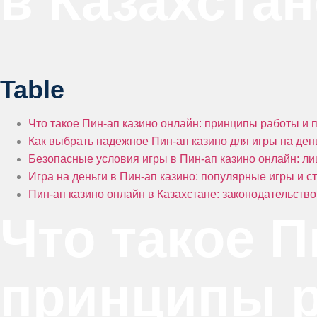
в Казахстан
Table
Что такое Пин-ап казино онлайн: принципы работы и
Как выбрать надежное Пин-ап казино для игры на ден
Безопасные условия игры в Пин-ап казино онлайн: л
Игра на деньги в Пин-ап казино: популярные игры и с
Пин-ап казино онлайн в Казахстане: законодательство
Что такое П
принципы р