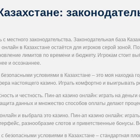
Казахстане: законодател
 с местного законодательства. Законодательная база Казах
 онлайн в Казахстане остаётся для игроков серой зоной. П
новление лимитов по времени и бюджету. Игрокам стоит в
нее и осознаннее.
 с безопасными условиями в Казахстане – это моя находка г
ера настоящего казино. Играть комфортно и выигрывать р
асность и честность. Пин-ап казино онлайн: играть на день
защита данных и множество способов оплаты делают проце
 онлайн и выбрала это казино. Пин-ап казино онлайн: играт
рфейс, разнообразие слотов и приветственные бонусы. Все 
ги с безопасными условиями в Казахстане – стандартная пл