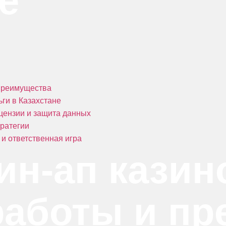
е
 преимущества
ьги в Казахстане
ицензии и защита данных
тратегии
 и ответственная игра
ин-ап казин
аботы и пр