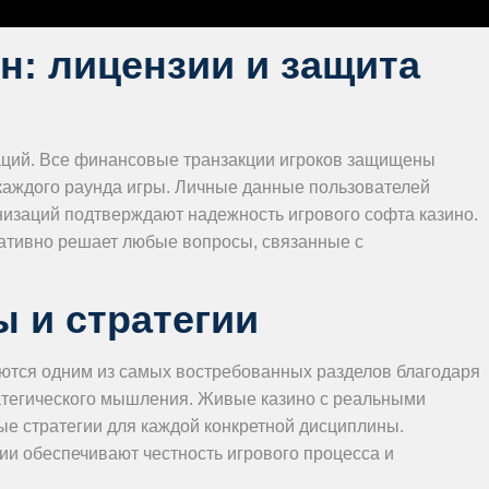
н: лицензии и защита
раций. Все финансовые транзакции игроков защищены
каждого раунда игры. Личные данные пользователей
низаций подтверждают надежность игрового софта казино.
ративно решает любые вопросы, связанные с
ы и стратегии
таются одним из самых востребованных разделов благодаря
тратегического мышления. Живые казино с реальными
ые стратегии для каждой конкретной дисциплины.
и обеспечивают честность игрового процесса и